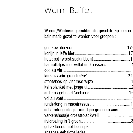
Warm Buffet
Warme/Winterse gerechten die geschikt zijn om in
bain-marie gezet te worden voor groepen :
gentsewaterzooi…..........................................................1
konijn in leffe bier…………...............................................
hutsepot (worst,spek,ribben)……………….....................
hamrolletjes met witlof en kaassaus……….................
coq au vin …………………………………………......................
lamsnavarin ‘grand-mère’…………….............................2
stoofvlees op vlaamse wijze…………............................
kalfsblanket met jonge ui…………………….…………….....
ardeens gebraad ‘archiduc’…………….......................…1
vol au vent……………………………………………….................
rundertong in madeirasaus…………………………............
scharretongrolletjes met fijne groentensaus…..……..
varkenshaasje cross&blackwell………..……….………....
rivierpaling in ’t groen……………………….................…….
gehaktbrood met boontjes…………………....………...…….
spaanse gehaktballetjes…………………………….........…..