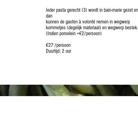
Ieder pasta gerecht (3) wordt in bain-marie gezet e
dan
kunnen de gasten à volonté nemen in wegwerp
kommetjes (degelijk materiaal) en wegwerp bestek.
(Indien porselein +€2/persoon)
€27 /persoon
Duurtijd: 2 uur
BARBECUE ROLAND
Roland Verheecke
Brugge
0472 819 874